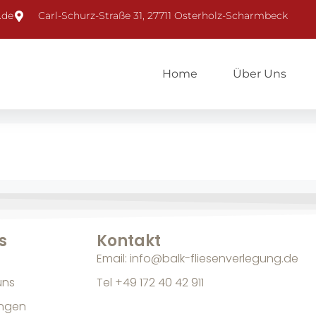
.de
Carl-Schurz-Straße 31, 27711 Osterholz-Scharmbeck
Home
Über Uns
s
Kontakt
Email: info@balk-fliesenverlegung.de
uns
Tel +49 172 40 42 911
ungen