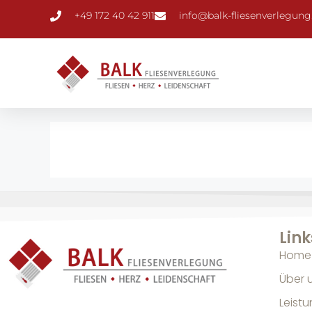
+49 172 40 42 911
info@balk-fliesenverlegung
Link
Home
Über 
Leist